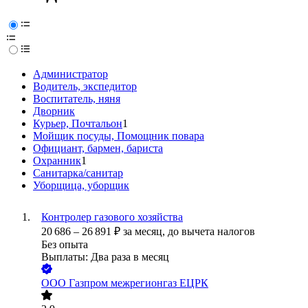
Администратор
Водитель, экспедитор
Воспитатель, няня
Дворник
Курьер, Почтальон
1
Мойщик посуды, Помощник повара
Официант, бармен, бариста
Охранник
1
Санитарка/санитар
Уборщица, уборщик
Контролер газового хозяйства
20 686
–
26 891
₽
за месяц,
до вычета налогов
Без опыта
Выплаты: Два раза в месяц
ООО
Газпром межрегионгаз ЕЦРК