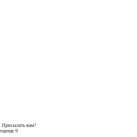
. Присылать вам?
тор
еще 9