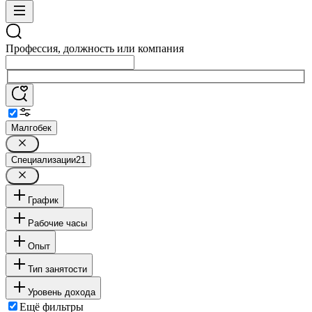
Профессия, должность или компания
Малгобек
Специализации
21
График
Рабочие часы
Опыт
Тип занятости
Уровень дохода
Ещё фильтры