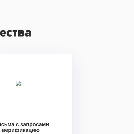
ества
исьма с запросами
а верификацию