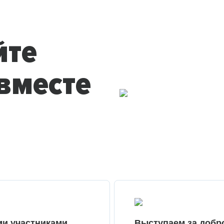
йте
вместе
ми участниками
Выступаем за добр