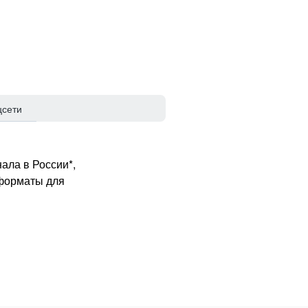
цсети
ала в России*,
 форматы для