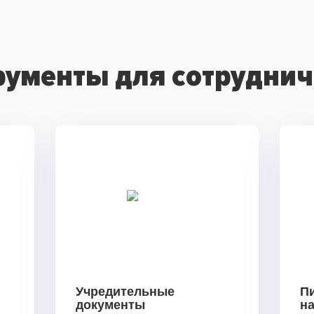
рументы для сотруднич
Учредительные
П
документы
н