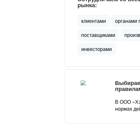
рынка:
клиентами
органами 
поставщиками
произ
инвесторами
Выбирае
правила
В ООО «Хэ
нормах де