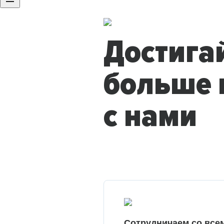
Достига
больше 
с нами
Сотрудничаем со все