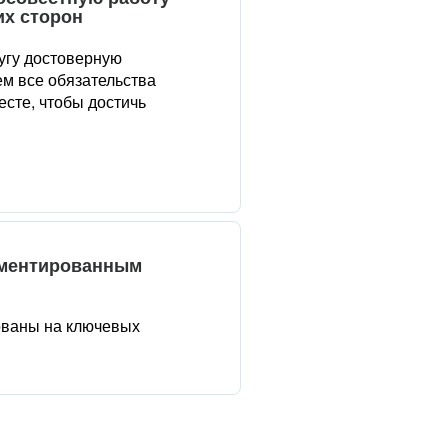
их сторон
угу достоверную
м все обязательства
сте, чтобы достичь
аментированным
ованы на ключевых