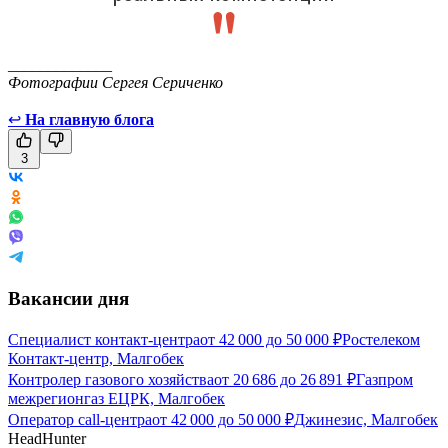
_____________
Фотографии Сергея Сериченко
↩
На главную блога
3
Вакансии дня
Специалист контакт-центра
от
42 000
до
50 000
₽
Ростелеком
Контакт-центр, Малгобек
Контролер газового хозяйства
от
20 686
до
26 891
₽
Газпром
межрегионгаз ЕЦРК, Малгобек
Оператор call-центра
от
42 000
до
50 000
₽
Джинезис, Малгобек
HeadHunter