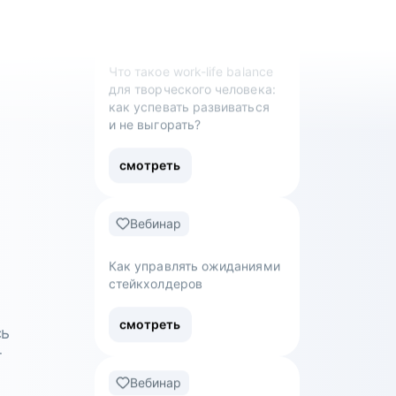
работы и перейти в новую
сферу
смотреть
Вебинар
Что такое work-life balance
для творческого человека:
как успевать развиваться
и не выгорать?
смотреть
Вебинар
сь
т
Как управлять ожиданиями
стейкхолдеров