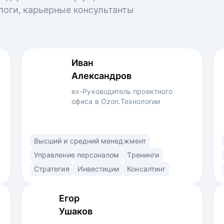
логи, карьерные консультанты
Иван
Александров
ex-Руководитель проектного
офиса в Ozon.Технологии
Профессиональный управленец,
Высший и средний менеджмент
преподаватель и консультант. Использую
Управление персоналом
Тренинги
продуктовый подход (market/product fit)
Стратегия
Инвестиции
Консалтинг
в найме. Знаю ожидания рекрутеров,
нанимающих менеджеров и владельцев
Егор
компаний. • Выстраиваю сторителлинг
Ушаков
в резюме и самопрезентации для раскрытия
вашей профессиональной личности •