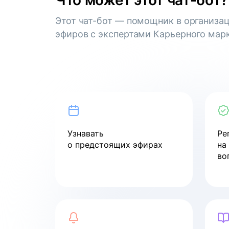
Что может этот чат-бот?
Вебинар
Этот чат-бот — помощник в организа
Как войти в ИТ в 2024 году
эфиров с экспертами Карьерного марк
смотреть
Вебинар
Тренды рынка труда
Узнавать
Ре
смотреть
о предстоящих эфирах
на
во