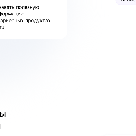
навать полезную
формацию
карьерных продуктах
ru
бы
и