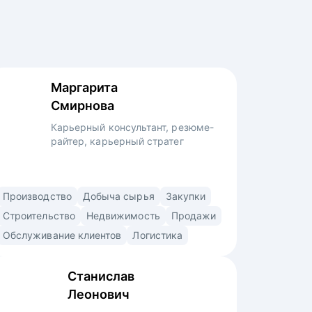
Маргарита
Смирнова
Карьерный консультант, резюме-
райтер, карьерный стратег
Карьерный консультант со специализацией
Производство
Добыча сырья
Закупки
в строительстве, производстве,
Строительство
Недвижимость
Продажи
промышленности, промышленной
Обслуживание клиентов
Логистика
безопасности, добыче сырья, продажах,
снабжении, закупках, логистике,
Станислав
образовании, HR. • Помогла
Леонович
с трудоустройством топ-менеджерам,
руководителям и экспертам в крупные