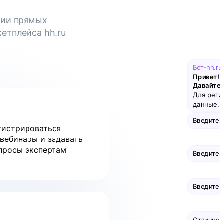
ции прямых
етплейса hh.ru
Бот-hh.r
Привет! 
Давайте
Для рег
данные. 
Введите
гистрироваться
 вебинары и задавать
просы экспертам
Введите
Введите
Отлично