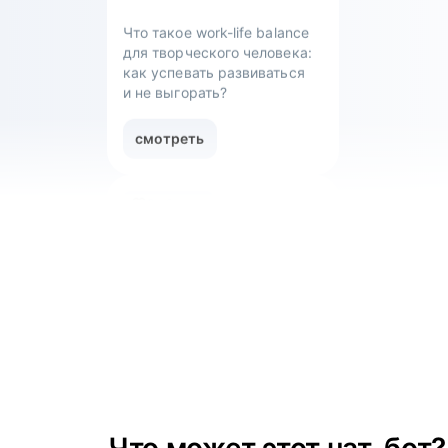
смотреть
Вебинар
Как управлять ожиданиями
стейкхолдеров
смотреть
Вебинар
Как пройти собеседование
в компанию мечты
смотреть