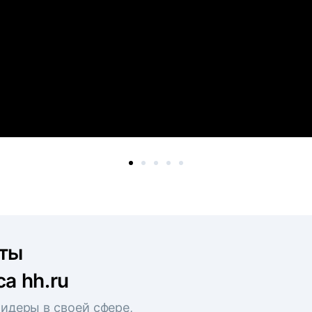
рты
а hh.ru
идеры в своей сфере,