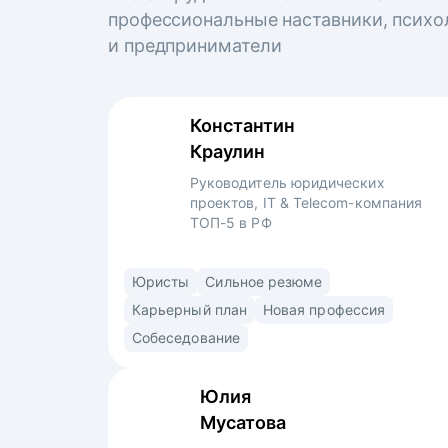
профессиональные наставники, психо
и предприниматели
Константин
Краулин
Руководитель юридических
проектов, IT & Telecom-компания
ТОП-5 в РФ
6 лет успешного опыта в юридическом
Юристы
Сильное резюме
департаменте в 4-х компаниях.
Карьерный план
Новая профессия
Специализируюсь на IT более 3 лет. Прошёл
Собеседование
путь от второкурсника-стажера
в юридическом консалтинге до руководителя
Юлия
проектов в крупнейшей IT&телеком-
Мусатова
компании.