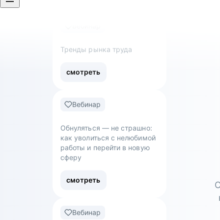
смотреть
Вебинар
Обнуляться — не страшно:
как уволиться с нелюбимой
работы и перейти в новую
сферу
смотреть
Вебинар
Что такое work-life balance
С
для творческого человека:
как успевать развиваться
и не выгорать?