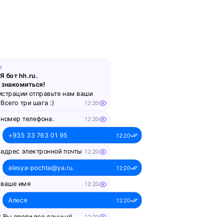
Тренды рынка труда
смотреть
u
Вебинар
Я бот hh.ru.
 знакомиться!
истрации отправьте нам ваши
Обнуляться — не страшно:
Всего три шага :)
12:20
как уволиться с нелюбимой
работы и перейти в новую
 номер телефона.
12:20
сферу
+935 33 763 01 95
12:20
смотреть
 адрес электронной почты
12:20
alesya-pochta@ya.ru.
12:20
Вебинар
 ваше имя
12:20
Алеся
Что такое work-life balance
12:20
для творческого человека:
! Вы ввели все данные!
12:20