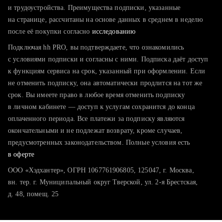
тратите много времени на поиск и вручную поднимаете
и трудоустройства. Преимущества подписки, указанные
резюме
на странице, рассчитаны на основе данных в среднем в неделю
после её покупки согласно
хотите сравнить себя с конкурентами и оценить шансы
исследованию
Подключая hh PRO, вы подтверждаете, что ознакомились
с условиями подписки и согласны с ними. Подписка даёт доступ
к функциям сервиса на срок, указанный при оформлении. Если
не отменить подписку, она автоматически продлится на тот же
срок. Вы имеете право в любое время отменить подписку
в личном кабинете — доступ к услугам сохранится до конца
оплаченного периода. Все платежи за подписку являются
окончательными и не подлежат возврату, кроме случаев,
предусмотренных законодательством. Полные условия есть
в оферте
ООО «Хэдхантер», ОГРН 1067761906805, 125047, г. Москва,
вн. тер. г. Муниципальный округ Тверской, ул. 2-я Брестская,
д. 48, помещ. 25